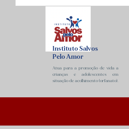
Instituto Salvos
Pelo Amor
Atua para a promoção de vida a
crianças e adolescentes em
situação de acolhimento (orfanato).